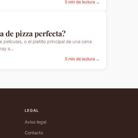
5 min de lectura →
a de pizza perfecta?
películas, o el platillo principal de una cena
hay a...
5 min de lectura →
LEGAL
Aviso legal
Contacto