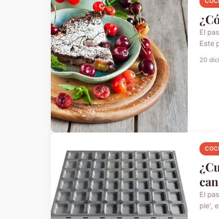
COC
¿Có
El pa
Este 
20 di
COC
¿Cu
can
El pa
pie', 