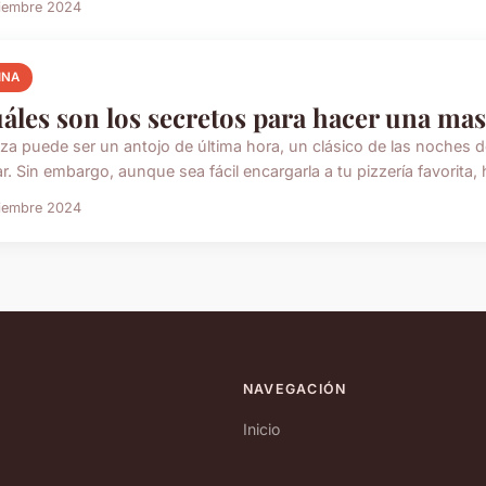
ciembre 2024
INA
áles son los secretos para hacer una mas
za puede ser un antojo de última hora, un clásico de las noches de 
ar. Sin embargo, aunque sea fácil encargarla a tu pizzería favorita, 
ciembre 2024
NAVEGACIÓN
Inicio