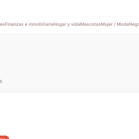
tes
Finanzas e inmobiliaria
Hogar y vida
Mascotas
Mujer / Moda
Nego
as