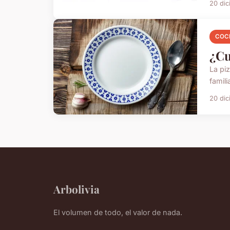
20 di
COC
¿Cu
La piz
famili
20 di
Arbolivia
El volumen de todo, el valor de nada.