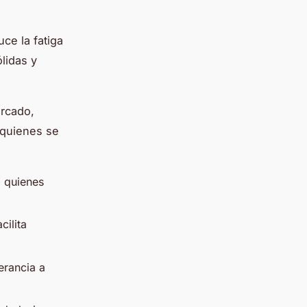
uce la fatiga
lidas y
ercado,
 quienes se
a quienes
cilita
erancia a