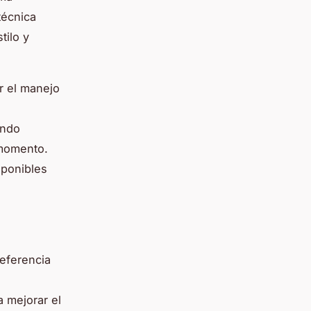
técnica
tilo y
ar el manejo
ando
 momento.
sponibles
referencia
a mejorar el