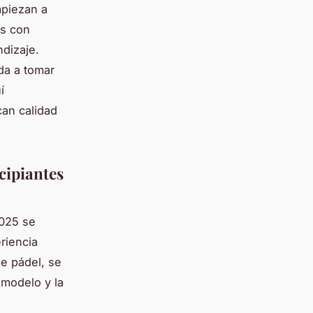
mpiezan a
os con
ndizaje.
da a tomar
í
can calidad
cipiantes
2025 se
riencia
de pádel, se
 modelo y la