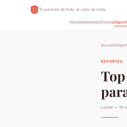
El volumen de todo, el valor de nada.
Inicio
Automotor
Cocina
Depor
Accueil
›
Depor
DEPORTES
Top 
para
Louise — 19 o