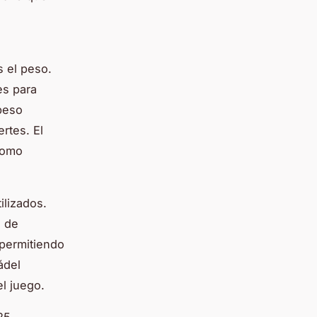
s el peso.
es para
 peso
rtes. El
 como
ilizados.
s de
 permitiendo
ádel
el juego.