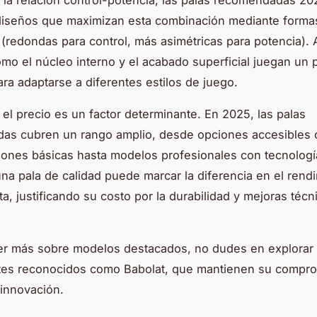
 la relación control-potencia, las palas recomendadas 20
diseños que maximizan esta combinación mediante forma
 (redondas para control, más asimétricas para potencia).
omo el núcleo interno y el acabado superficial juegan un 
ara adaptarse a diferentes estilos de juego.
 el precio es un factor determinante. En 2025, las palas
as cubren un rango amplio, desde opciones accesibles 
iones básicas hasta modelos profesionales con tecnologí
 una pala de calidad puede marcar la diferencia en el rend
ta, justificando su costo por la durabilidad y mejoras técn
er más sobre modelos destacados, no dudes en explorar
ntes reconocidos como Babolat, que mantienen su compro
 innovación.