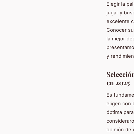
Elegir la p
jugar y bus
excelente co
Conocer sus
la mejor de
presentamos
y rendimien
Selección
en 2025
Es fundamen
eligen con 
óptima para
consideraro
opinión de 