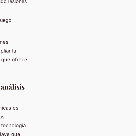
ndo lesiones
juego
ones
liar la
, que ofrece
 análisis
nicas es
as
 tecnología
clave que