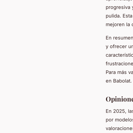
progresiva 
pulida. Est
mejoren la 
En resumen,
y ofrecer u
característ
frustracion
Para más va
en Babolat.
Opinione
En 2025, la
por modelos
valoracione