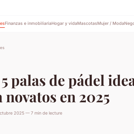
tes
Finanzas e inmobiliaria
Hogar y vida
Mascotas
Mujer / Moda
Nego
tes
5 palas de pádel ide
 novatos en 2025
ctubre 2025 — 7 min de lecture