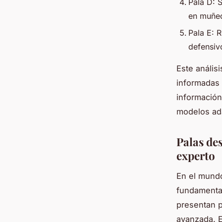
Pala D: 
en muñe
Pala E: 
defensiv
Este anális
informadas 
información
modelos ada
Palas des
experto
En el mundo
fundamental
presentan p
avanzada. E