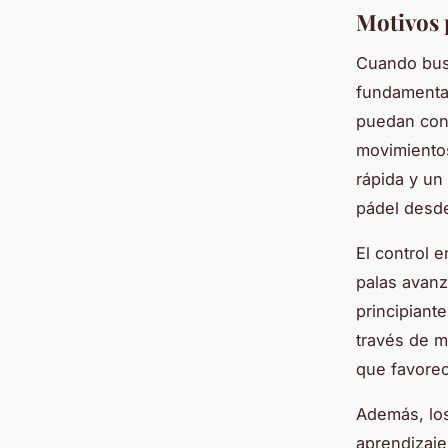
Motivos p
Cuando busc
fundamenta
puedan contr
movimientos
rápida y un
pádel desde
El control e
palas avanz
principiant
través de m
que favorec
Además, los
aprendizaje