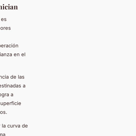
nician
 es
dores
peración
ianza en el
ncia de las
estinadas a
ogra a
uperficie
os.
 la curva de
oma