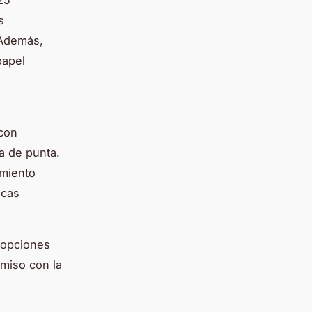
25
s
 Además,
papel
con
a de punta.
imiento
icas
 opciones
miso con la